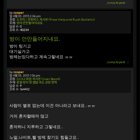
Jump to post
by
casper
일 4월 05, 2015 2:06 pm
포럼:
도우미 / 무료버스 게시판 (Free Help and Rush Bulletin)
주제:
방이 안만들어지내요.
답글 수:
0
조회 수:
40234
방이 안만들어지내요.
방이 팅기고
대기실가고
방제는있다하고 계속그렇네요.ㅠㅠ
Jump to post
by
casper
일 4월 05, 2015 1:06 pm
포럼:
D2X2 회원 게시판 (User Board)
주제:
광렙 방지 및 렙업 속도 관련 정책
답글 수:
9
조회 수:
164412
사람이 별로 없는데 이건 아니라고 보내요..ㅠㅠ
거의 혼자할때까 많고
혼자하니 지루하고 그렇네요..
노말,나이트,헬 방제 찾기도 힘들고요..