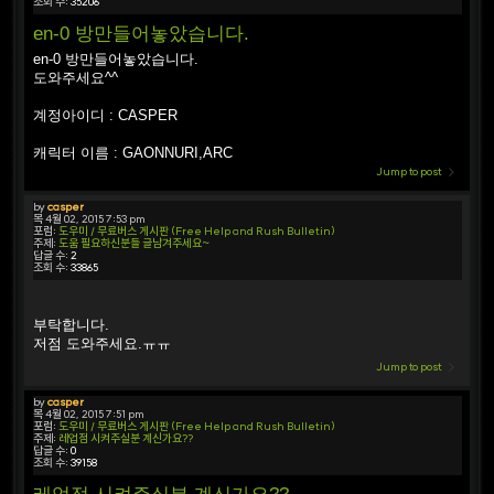
조회 수:
35206
en-0 방만들어놓았습니다.
en-0 방만들어놓았습니다.
도와주세요^^
계정아이디 : CASPER
캐릭터 이름 : GAONNURI,ARC
Jump to post
by
casper
목 4월 02, 2015 7:53 pm
포럼:
도우미 / 무료버스 게시판 (Free Help and Rush Bulletin)
주제:
도움 필요하신분들 글남겨주세요~
답글 수:
2
조회 수:
33865
부탁합니다.
저점 도와주세요.ㅠㅠ
Jump to post
by
casper
목 4월 02, 2015 7:51 pm
포럼:
도우미 / 무료버스 게시판 (Free Help and Rush Bulletin)
주제:
레업점 시켜주실분 계신가요??
답글 수:
0
조회 수:
39158