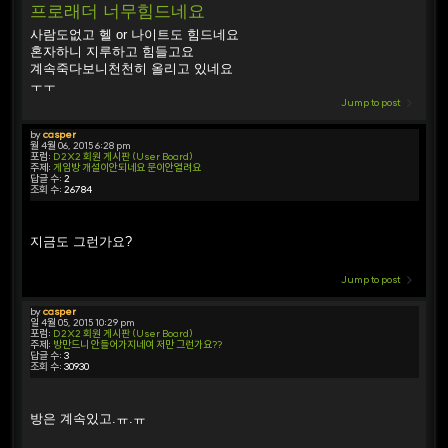
프로래더 너무힘드네요
사람도없고 헬 or 나이트도 힘드네요
혼자하니 지루하고 힘들고요
계속죽다보니천천히 올리고 있네요
ㅜㅜ
Jump to post
by
casper
월 4월 06, 2015 6:28 pm
포럼:
D2X2 회원 게시판 (User Board)
주제:
게임방 개설이안되네요 문이안열려요
답글 수:
2
조회 수:
26784
지금도 그런가요?
Jump to post
by
casper
일 4월 05, 2015 10:29 pm
포럼:
D2X2 회원 게시판 (User Board)
주제:
방만드니 안들어가지네여 저만 그런가요??
답글 수:
3
조회 수:
30930
방은 계속있고.ㅠ.ㅠ