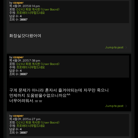
by
casper
목 4월 09, 2015 8:14 pm
포럼:
D2X2 회원 게시판 (User Board)
주제:
프로래더 너무힘드네요
답글 수:
4
조회 수:
38887
화장실갓다왔어여
Jump to post
by
casper
목 4월 09, 2015 7:58 pm
포럼:
D2X2 회원 게시판 (User Board)
주제:
프로래더 너무힘드네요
답글 수:
4
조회 수:
38887
구게 문제가 아니라 혼자서 즐겨야되는데 자꾸만 죽으니
언제까지 도움받을수없으니까요^^
너무어려워서.ㅠㅠ
Jump to post
by
casper
목 4월 09, 2015 6:27 pm
포럼:
D2X2 회원 게시판 (User Board)
주제:
프로래더 너무힘드네요
답글 수:
4
조회 수:
38887