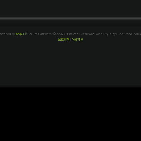
owered by
phpBB
® Forum Software © phpBB Limited
| JediDanGoon Style by: JediDanGoon
보호정책
|
이용약관