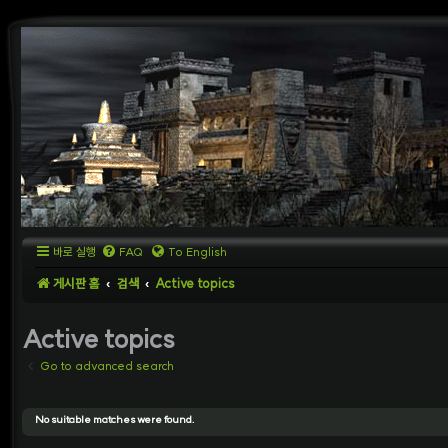
바로 실행
FAQ
To English
게시판 홈
검색
Active topics
Active topics
Go to advanced search
No suitable matches were found.