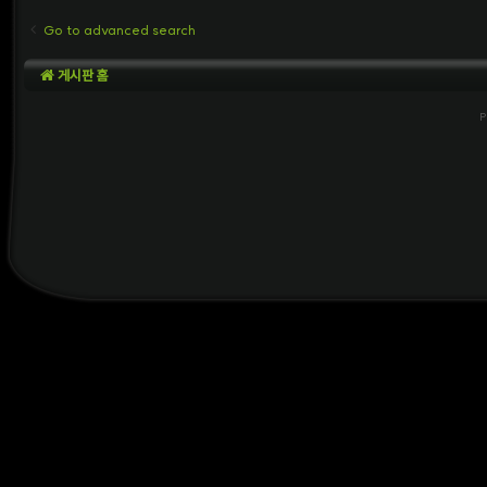
Go to advanced search
게시판 홈
P