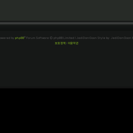
owered by
phpBB
® Forum Software © phpBB Limited
| JediDanGoon Style by: JediDanGoon
보호정책
|
이용약관