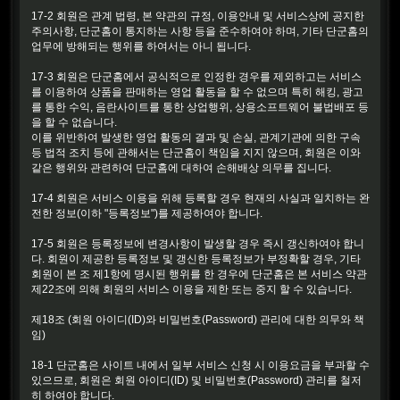
17-2 회원은 관계 법령, 본 약관의 규정, 이용안내 및 서비스상에 공지한
주의사항, 단군홈이 통지하는 사항 등을 준수하여야 하며, 기타 단군홈의
업무에 방해되는 행위를 하여서는 아니 됩니다.
17-3 회원은 단군홈에서 공식적으로 인정한 경우를 제외하고는 서비스
를 이용하여 상품을 판매하는 영업 활동을 할 수 없으며 특히 해킹, 광고
를 통한 수익, 음란사이트를 통한 상업행위, 상용소프트웨어 불법배포 등
을 할 수 없습니다.
이를 위반하여 발생한 영업 활동의 결과 및 손실, 관계기관에 의한 구속
등 법적 조치 등에 관해서는 단군홈이 책임을 지지 않으며, 회원은 이와
같은 행위와 관련하여 단군홈에 대하여 손해배상 의무를 집니다.
17-4 회원은 서비스 이용을 위해 등록할 경우 현재의 사실과 일치하는 완
전한 정보(이하 "등록정보")를 제공하여야 합니다.
17-5 회원은 등록정보에 변경사항이 발생할 경우 즉시 갱신하여야 합니
다. 회원이 제공한 등록정보 및 갱신한 등록정보가 부정확할 경우, 기타
회원이 본 조 제1항에 명시된 행위를 한 경우에 단군홈은 본 서비스 약관
제22조에 의해 회원의 서비스 이용을 제한 또는 중지 할 수 있습니다.
제18조 (회원 아이디(ID)와 비밀번호(Password) 관리에 대한 의무와 책
임)
18-1 단군홈은 사이트 내에서 일부 서비스 신청 시 이용요금을 부과할 수
있으므로, 회원은 회원 아이디(ID) 및 비밀번호(Password) 관리를 철저
히 하여야 합니다.