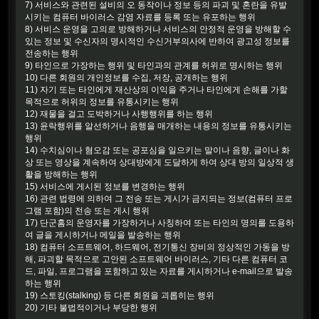
7) 서비스와 관련된 설비의 오 동작이나 정보 등의 파괴 및 혼란을 유발
시키는 컴퓨터 바이러스 감염 자료를 등록 또는 유포하는 행위
8) 서비스 운영을 고의로 방해하거나 서비스의 안정적 운영을 방해할 수
있는 정보 및 수신자의 명시적인 수신거부의사에 반하여 광고성 정보를
전송하는 행위
9) 타인으로 가장하는 행위 및 타인과의 관계를 허위로 명시하는 행위
10) 다른 회원의 개인정보를 수집, 저장, 공개하는 행위
11) 자기 또는 타인에게 재산상의 이익을 주거나 타인에게 손해를 가할
목적으로 허위의 정보를 유통시키는 행위
12) 재물을 걸고 도박하거나 사행행위를 하는 행위
13) 윤락행위를 알선하거나 음행을 매개하는 내용의 정보를 유통시키는
행위
14) 수치심이나 혐오감 또는 공포심을 일으키는 말이나 음향, 글이나 화
상 또는 영상을 계속하여 상대방에게 도달하게 하여 상대 방의 일상적 생
활을 방해하는 행위
15) 서비스에 게시된 정보를 변경하는 행위
16) 관련 법령에 의하여 그 전송 또는 게시가 금지되는 정보(컴퓨터 프로
그램 포함)의 전송 또는 게시 행위
17) 단군홈의 운영자를 가장하거나 사칭하여 또는 타인의 명의를 도용하
여 글을 게시하거나 메일을 발송하는 행위
18) 컴퓨터 소프트웨어, 하드웨어, 전기통신 장비의 정상적인 가동을 방
해, 파괴할 목적으로 고안된 소프트웨어 바이러스, 기타 다른 컴퓨터 코
드, 파일, 프로그램을 포함하고 있는 자료를 게시하거나 e-mail으로 발송
하는 행위
19) 스토킹(stalking) 등 다른 회원을 괴롭히는 행위
20) 기타 불법적이거나 부당한 행위