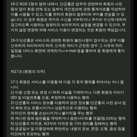
16-2 제16-1항의 범위 내에서, 단군홈은 업무와 관련하여 회원의 사전
동의 없이 회원 전체 또는 일부의 개인정보에 관한 통계자료를 작성하여
이를 사용할 수 있고, 이를 위하여 회원의 컴퓨터에 쿠키를 전송할 수 있
습니다. 이 경우 회원은 쿠키의 수신을 거부하거나 쿠키의 수신에 대하여
경고하도록 사용하는 컴퓨터의 브라우저의 설정을 변경할 수 있으며, 쿠
키의 설정 변경에 의해 서비스 이용이 변경되는 것은 회원의 책임입니다.
16-3 단군홈은 서비스와 관련한 회원의 불만사항이 접수되는 경우 이를
신속하게 처리하여야 하며, 신속한 처리가 곤란한 경우 그 사유와 처리
일정을 서비스 화면에 게재하거나 e-mail 등을 통하여 동 회원에게 통지
합니다.
제17조 (회원의 의무)
17-1 회원은 서비스를 이용할 때 다음 각 호의 행위를 하여서는 아니 됩
니다.
1) 이용 신청 또는 변경 시 허위 사실을 기재하거나, 다른 회원의 아이디
(ID) 및 비밀번호를 도용, 부정하게 사용하는 행위
2) 단군홈의 서비스 정보를 이용하여 얻은 정보를 단군홈의 사전 승낙 없
이 복제 또는 유통시키거나 상업적으로 이용하는 행위
3) 타인의 명예를 손상시키거나 불이익을 주는 행위
4) 게시판 등에 음란물을 게재하거나 음란사이트를 연결(링크)하는 행위
5) 단군홈의 저작권, 제3자의 저작권 등 기타 권리를 침해하는 행위
6) 공공질서 및 미풍양속에 위반되는 내용의 정보, 문장, 도형, 음성 등을
타인에게 유포하는 행위