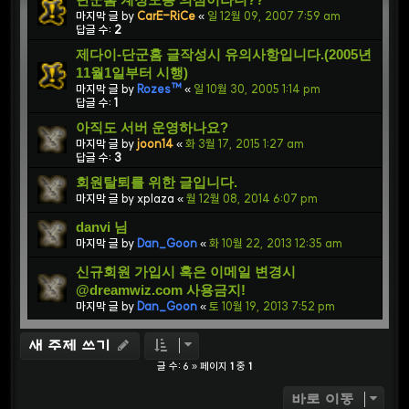
마지막 글 by
CarE-RiCe
«
일 12월 09, 2007 7:59 am
답글 수:
2
제다이-단군홈 글작성시 유의사항입니다.(2005년
11월1일부터 시행)
마지막 글 by
Rozes™
«
일 10월 30, 2005 1:14 pm
답글 수:
1
아직도 서버 운영하나요?
마지막 글 by
joon14
«
화 3월 17, 2015 1:27 am
답글 수:
3
회원탈퇴를 위한 글입니다.
마지막 글 by
xplaza
«
월 12월 08, 2014 6:07 pm
danvi 님
마지막 글 by
Dan_Goon
«
화 10월 22, 2013 12:35 am
신규회원 가입시 혹은 이메일 변경시
@dreamwiz.com 사용금지!
마지막 글 by
Dan_Goon
«
토 10월 19, 2013 7:52 pm
새 주제 쓰기
글 수: 6 » 페이지
1
중
1
바로 이동