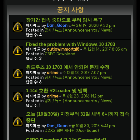
공지 사항
장기간 접속 중단으로 부터 임시 복구
마지막 글 by
Dan_Goon
«
목 3월 19, 2020 9:32 pm
Posted in
공지 / 뉴스 (Announcements / News)
답글 수:
4
Fixed the problem with Windows 10 1703
마지막 글 by
outlawimmortal8
«
목 12월 14, 2017 8:05 am
Posted in
C3PO Download
답글 수:
3
윈도우즈 10 1703 에서 안되던 문제 수정
마지막 글 by
arlime
«
수 12월 13, 2017 7:07 pm
Posted in
공지 / 뉴스 (Announcements / News)
답글 수:
6
1.14d 호환 R2Loader 및 맵핵
마지막 글 by
arlime
«
목 6월 23, 2016 1:12 pm
Posted in
공지 / 뉴스 (Announcements / News)
답글 수:
1
오늘 (10월30일) 자정부터 31일 새벽 6시까지 접속
중단
마지막 글 by
Dan_Goon
«
금 10월 30, 2015 6:41 pm
Posted in
D2X2 회원 게시판 (User Board)
C3PO Download [1.14d Compatible!]