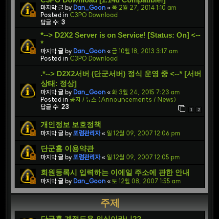
마지막 글 by
Dan_Goon
«
목 2월 27, 2014 1:10 am
Posted in
C3PO Download
답글 수:
3
*--> D2X2 Server is on Service! [Status: On] <--
*
마지막 글 by
Dan_Goon
«
금 10월 18, 2013 3:17 am
Posted in
C3PO Download
.*--> D2X2서버 (단군서버) 정식 운영 중 <--* [서버
상태: 정상]
마지막 글 by
Dan_Goon
«
화 3월 24, 2015 7:23 am
Posted in
공지 / 뉴스 (Announcements / News)
답글 수:
23
1
2
개인정보 보호정책
마지막 글 by
포럼관리자
«
일 12월 09, 2007 12:06 pm
단군홈 이용약관
마지막 글 by
포럼관리자
«
일 12월 09, 2007 12:05 pm
회원등록시 입력하는 이에일 주소에 관한 안내
마지막 글 by
Dan_Goon
«
토 12월 08, 2007 1:55 am
주제
단군홈 계정도용 의심이라니??