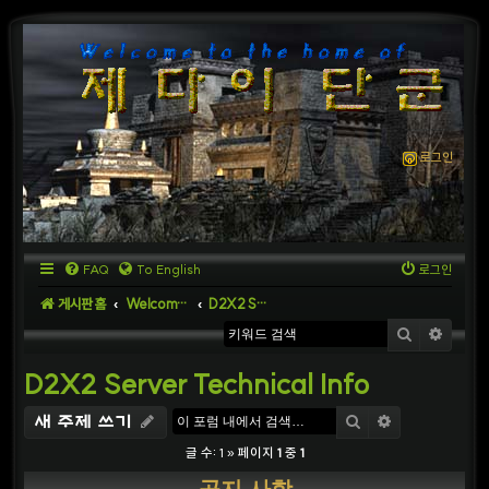
로그인
FAQ
To English
로그인
게시판 홈
Welcome to D2X2 Server
D2X2 Server Technical Info
검색
상세
D2X2 Server Technical Info
검색
상세검색
새 주제 쓰기
글 수: 1 » 페이지
1
중
1