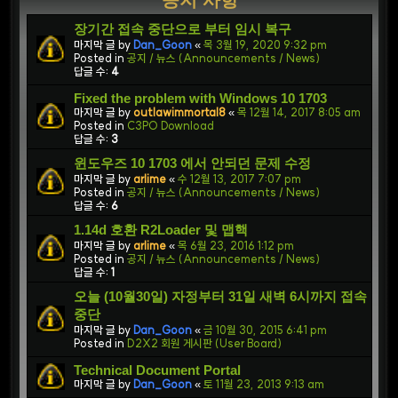
공지 사항
장기간 접속 중단으로 부터 임시 복구
마지막 글 by
Dan_Goon
«
목 3월 19, 2020 9:32 pm
Posted in
공지 / 뉴스 (Announcements / News)
답글 수:
4
Fixed the problem with Windows 10 1703
마지막 글 by
outlawimmortal8
«
목 12월 14, 2017 8:05 am
Posted in
C3PO Download
답글 수:
3
윈도우즈 10 1703 에서 안되던 문제 수정
마지막 글 by
arlime
«
수 12월 13, 2017 7:07 pm
Posted in
공지 / 뉴스 (Announcements / News)
답글 수:
6
1.14d 호환 R2Loader 및 맵핵
마지막 글 by
arlime
«
목 6월 23, 2016 1:12 pm
Posted in
공지 / 뉴스 (Announcements / News)
답글 수:
1
오늘 (10월30일) 자정부터 31일 새벽 6시까지 접속
중단
마지막 글 by
Dan_Goon
«
금 10월 30, 2015 6:41 pm
Posted in
D2X2 회원 게시판 (User Board)
Technical Document Portal
마지막 글 by
Dan_Goon
«
토 11월 23, 2013 9:13 am