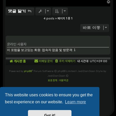
T
o
p
댓글 달기
4 posts » 페이지
1
중
1
바로 이동
온라인 사용자
이 포럼을 보고있는 회원: 접속자 없음 및 방문객: 1
게시판 홈
이메일 문의
쿠키 삭제하기
내 시간대:
UTC+09:00
Powered by
phpBB
® Forum Software © phpBB Limited
| JediDanGoon Style by:
JediDanGoon ©
보호정책
|
이용약관
This website uses cookies to ensure you get the
best experience on our website.
Learn more
Got it!