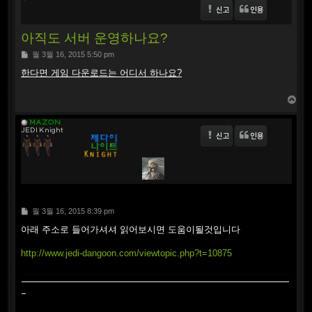
신고
인용
아직도 서버 운영하나요?
P
월 3월 16, 2015 5:50 pm
o
s
한다면 게임 다운로드는 어디서 하나요?
t
T
o
p
MAZON
JEDI Knight
신고
인용
P
월 3월 16, 2015 8:39 pm
o
s
아래 주소로 들어가셔셔 읽어보시면 도움이될것입니다
t
http://www.jedi-dangoon.com/viewtopic.php?t=10875
----------------------------------------------------------------
-