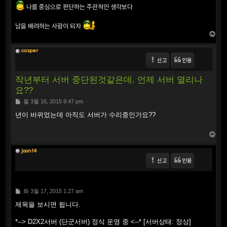
나를 중심으로 판단하는 주관적인 생각보다
남을 배려하는 사람이 되자
T
o
p
casper
신고
인용
작년부터 서버 중단된것같은데. 언제 서버 열리나
요??
P
월 3월 16, 2015 9:47 pm
o
s
년이 바뀌었는데 아직도 서버가 수리중인가요??
t
T
o
p
joon14
신고
인용
P
화 3월 17, 2015 1:27 am
o
s
제목을 보시면 됩니다.
t
*--> D2X2서버 (단군서버) 정식 운영 중 <--* [서버상태: 정상]