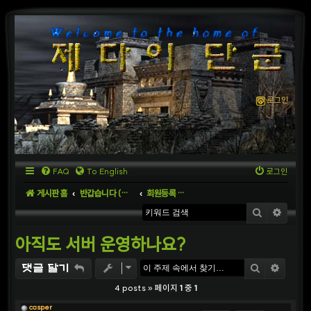
로그인
FAQ
To English
로그인
게시판 홈
반갑습니다 (Welcome to the World)
회원등록 및 게시판이용 안내 (Registration & Forum Rules)
검색
상세
아직도 서버 운영하나요?
검색
상세
댓글 달기
4 posts » 페이지
1
중
1
casper