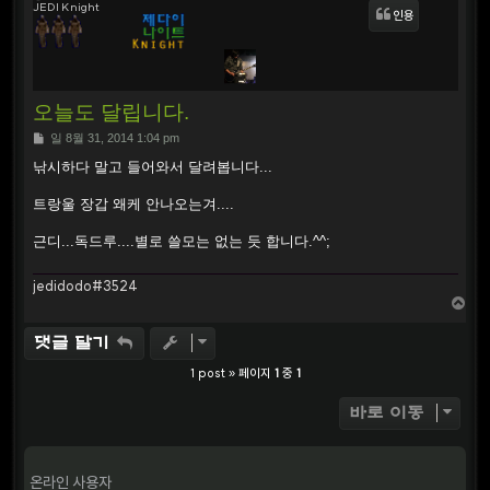
JEDI Knight
인용
오늘도 달립니다.
P
일 8월 31, 2014 1:04 pm
o
s
낚시하다 말고 들어와서 달려봅니다...
t
트랑울 장갑 왜케 안나오는겨....
근디...독드루....별로 쓸모는 없는 듯 합니다.^^;
jedidodo#3524
T
o
p
댓글 달기
1 post » 페이지
1
중
1
바로 이동
온라인 사용자