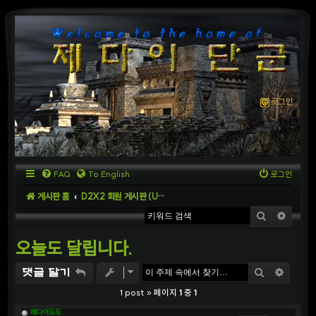
로그인
FAQ
To English
로그인
게시판 홈
D2X2 회원 게시판 (User Board)
검색
상세
오늘도 달립니다.
검색
상세
댓글 달기
1 post » 페이지
1
중
1
제다이도도