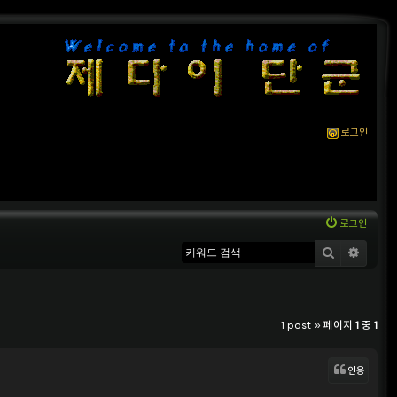
로그인
로그인
검색
상세
1 post » 페이지
1
중
1
인용