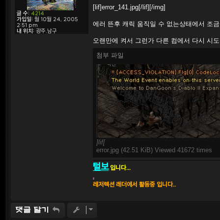
s
[lif]error_141.jpg[/lif][/img]
t
글 수:
4214
가입일:
월 10월 24, 2005
에러 뜬후 캐릭 움직일 수 없는상태에서 조금
2:51 pm
내 위치:
광주.남구
오랜만에 켜서 그런가 다른 컴에서 다시 시도
첨부 파일
]lif[
error.jpg (42.51 KiB) Viewed 41672 times
털보
입니다...
.
레저렉션 래더에서 활동중 입니다..
댓글 달기